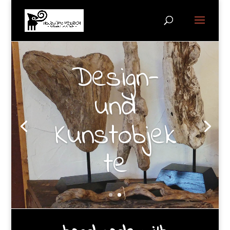
Design-
und
Kunstobjek
te