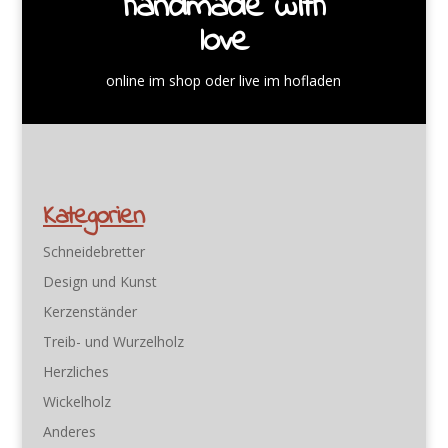
handmade with
love
online im shop oder live im hofladen
Kategorien
Schneidebretter
Design und Kunst
Kerzenständer
Treib- und Wurzelholz
Herzliches
Wickelholz
Anderes