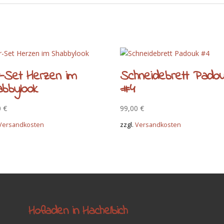
-Set Herzen im
Schneidebrett Pado
bbylook
#4
0
€
99,00
€
Versandkosten
zzgl.
Versandkosten
Hofladen in Hachelbich