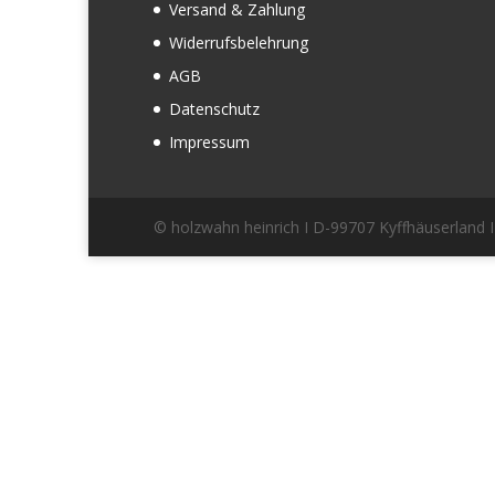
Versand & Zahlung
Widerrufsbelehrung
AGB
Datenschutz
Impressum
© holzwahn heinrich I D-99707 Kyffhäuserland 