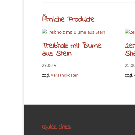
Ähnliche Produkte
Treibholz mit Blume
2er
aus Stein
Sha
29,00
€
25,0
zzgl.
Versandkosten
zzgl.
Quick Links