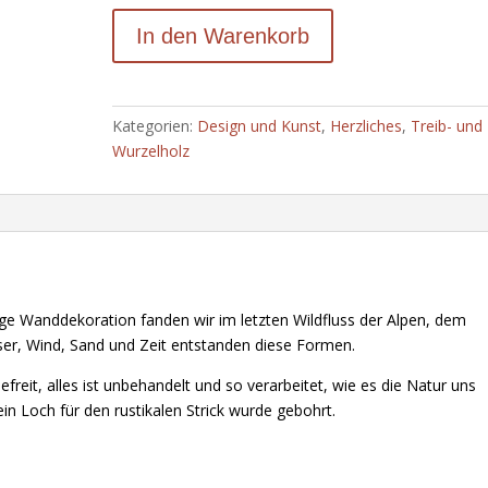
Treibholz
In den Warenkorb
mit
5
Herzen
aus
Kategorien:
Design und Kunst
,
Herzliches
,
Treib- und
Stein
Wurzelholz
Menge
tige Wanddekoration fanden wir im letzten Wildfluss der Alpen, dem
ser, Wind, Sand und Zeit entstanden diese Formen.
eit, alles ist unbehandelt und so verarbeitet, wie es die Natur uns
ein Loch für den rustikalen Strick wurde gebohrt.