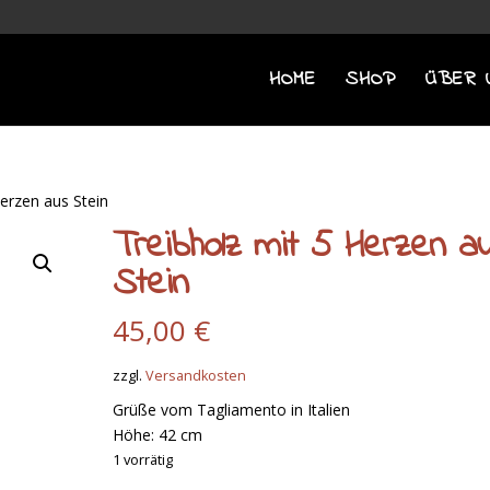
HOME
SHOP
ÜBER 
Herzen aus Stein
Treibholz mit 5 Herzen a
Stein
45,00
€
zzgl.
Versandkosten
Grüße vom Tagliamento in Italien
Höhe: 42 cm
1 vorrätig