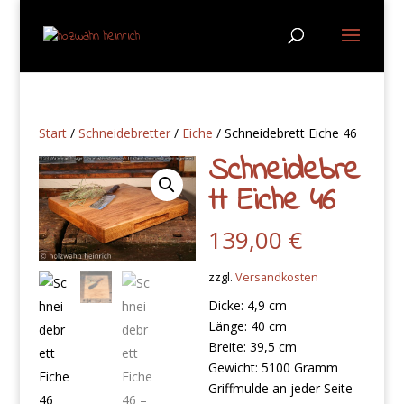
Start
/
Schneidebretter
/
Eiche
/ Schneidebrett Eiche 46
Schneidebre
tt Eiche 46
139,00
€
zzgl.
Versandkosten
Dicke: 4,9
cm
Länge: 40 cm
Breite: 39,5 cm
Gewicht: 5100 Gramm
Griffmulde an jeder Seite