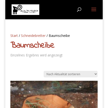
Start
/
Schneidebretter
/ Baumscheibe
Baumscheibe
Einzelnes Ergebnis wird angezeigt