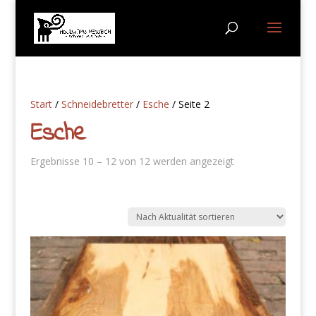
Start
/
Schneidebretter
/
Esche
/ Seite 2
Esche
Nach
Ergebnisse 10 – 12 von 12 werden angezeigt
Aktualität
sortiert