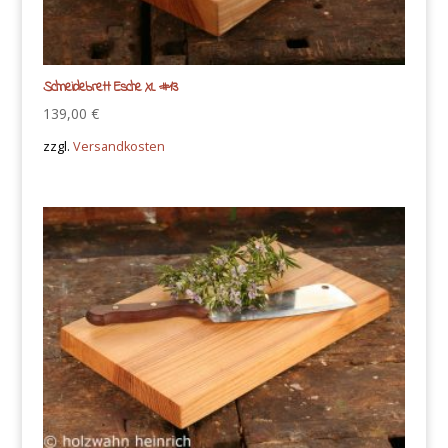
Schneidebrett Esche XL #13
139,00
€
zzgl.
Versandkosten