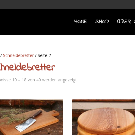
HOME
SHOP
ÜBER 
/
Schneidebretter
/ Seite 2
hneidebretter
Nach
nisse 10 – 18 von 40 werden angezeigt
Aktualität
sortiert