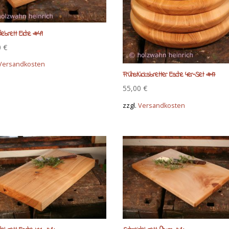
debrett Eiche #49
0
€
Versandkosten
Frühstücksbretter Esche 4er-Set #17
55,00
€
zzgl.
Versandkosten