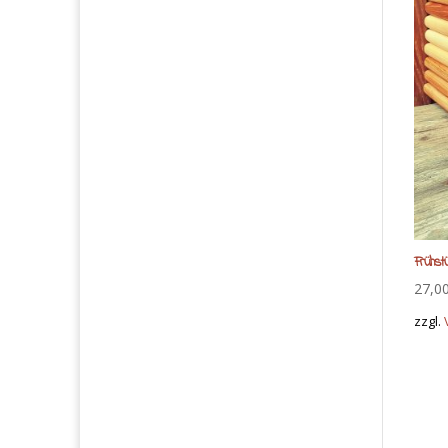
Frühst
27,0
zzgl.