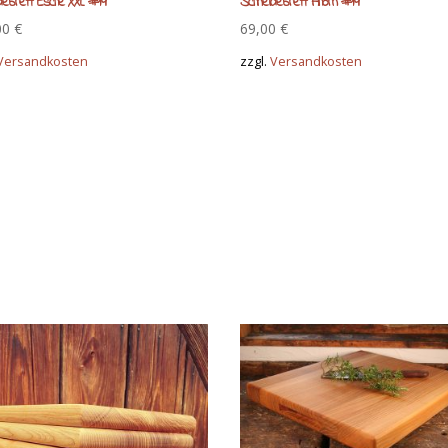
debrett Esche XXL #14
Schneidebrett Ahorn #14
00
€
69,00
€
Versandkosten
zzgl.
Versandkosten