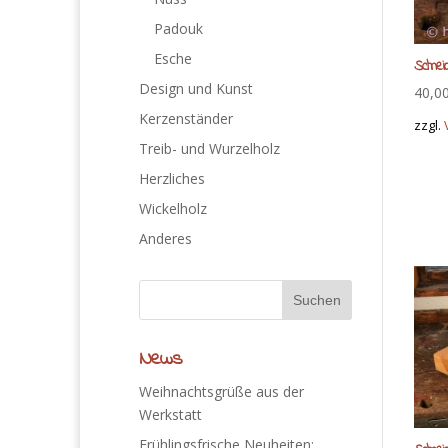
Padouk
Esche
Schnei
Design und Kunst
40,0
Kerzenständer
zzgl.
Treib- und Wurzelholz
Herzliches
Wickelholz
Anderes
News
Weihnachtsgrüße aus der
Werkstatt
Frühlingsfrische Neuheiten: