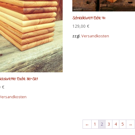
Schneidebrett Eiche 44
129,00
€
zzgl.
Versandkosten
ücksbretter Esche 3er-Set
0
€
Versandkosten
←
1
2
3
4
5
→